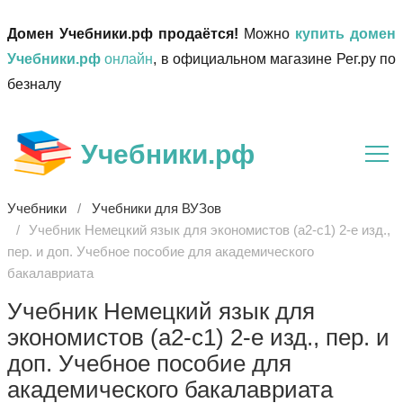
Домен Учебники.рф продаётся!
Можно
купить домен
Учебники.рф
онлайн
, в официальном магазине Рег.ру по
безналу
Учебники.рф
Учебники
Учебники для ВУЗов
Учебник Немецкий язык для экономистов (a2-c1) 2-е изд.,
пер. и доп. Учебное пособие для академического
бакалавриата
Учебник Немецкий язык для
экономистов (a2-c1) 2-е изд., пер. и
доп. Учебное пособие для
академического бакалавриата