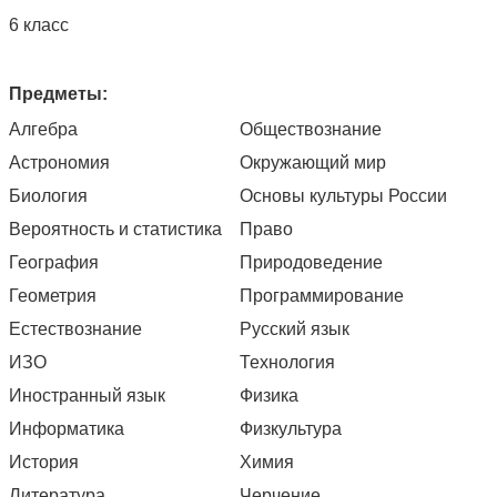
6 класс
Предметы:
Алгебра
Обществознание
Астрономия
Окружающий мир
Биология
Основы культуры России
Вероятность и статистика
Право
География
Природоведение
Геометрия
Программирование
Естествознание
Русский язык
ИЗО
Технология
Иностранный язык
Физика
Информатика
Физкультура
История
Химия
Литература
Черчение