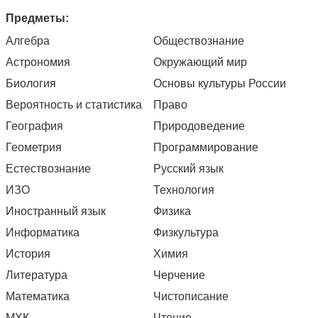
Предметы:
Алгебра
Обществознание
Астрономия
Окружающий мир
Биология
Основы культуры России
Вероятность и статистика
Право
География
Природоведение
Геометрия
Программирование
Естествознание
Русский язык
ИЗО
Технология
Иностранный язык
Физика
Информатика
Физкультура
История
Химия
Литература
Черчение
Математика
Чистописание
МХК
Чтение