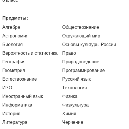
6 класс
Предметы:
Алгебра
Обществознание
Астрономия
Окружающий мир
Биология
Основы культуры России
Вероятность и статистика
Право
География
Природоведение
Геометрия
Программирование
Естествознание
Русский язык
ИЗО
Технология
Иностранный язык
Физика
Информатика
Физкультура
История
Химия
Литература
Черчение