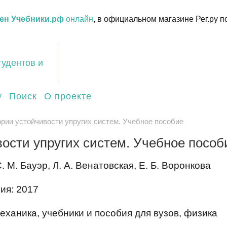
ен Учебники.рф
онлайн
, в официальном магазине Рег.ру п
тудентов и
у
Поиск
О проекте
рии устойчивости упругих систем. Учебное пособие
ости упругих систем. Учебное пособ
. М. Бауэр, Л. А. Венатовская, Е. Б. Воронкова
ия: 2017
ханика, учебники и пособия для вузов, физика