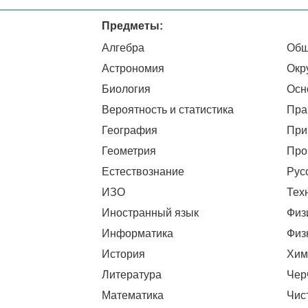
Предметы:
Алгебра
Общ
Астрономия
Окр
Биология
Осн
Вероятность и статистика
Пра
География
При
Геометрия
Про
Естествознание
Рус
ИЗО
Тех
Иностранный язык
Физ
Информатика
Физ
История
Хим
Литература
Чер
Математика
Чис