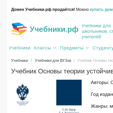
Домен Учебники.рф продаётся!
Можно
купить дом
Учебники для
Учебники.рф
школьников, с
учителей
Учебники
Классы
Предметы
Студент
Учебники
Учебники для ВУЗов
Учебник Основы тео
Учебник Основы теории устойчив
Авторы: С
Год издан
Жанры: ме