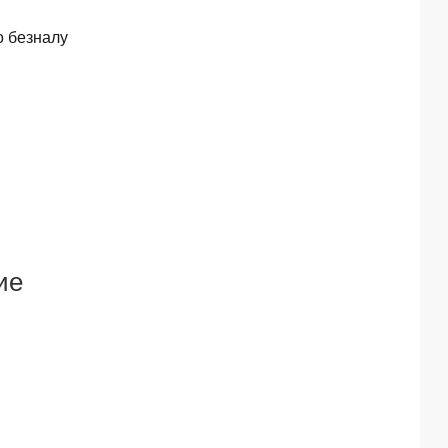
о безналу
ие