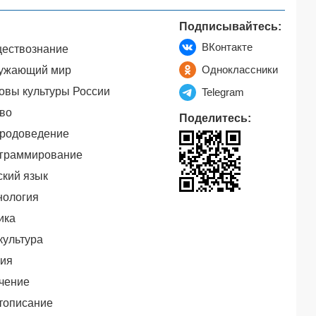
Подписывайтесь:
ВКонтакте
ествознание
Одноклассники
ужающий мир
овы культуры России
Telegram
во
Поделитесь:
родоведение
граммирование
ский язык
нология
ика
культура
ия
чение
тописание