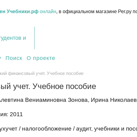
ен Учебники.рф
онлайн
, в официальном магазине Рег.ру п
тудентов и
у
Поиск
О проекте
кий финансовый учет. Учебное пособие
ый учет. Учебное пособие
Алевтина Вениаминовна Зонова, Ирина Николаевн
ия: 2011
хучет / налогообложение / аудит, учебники и пос