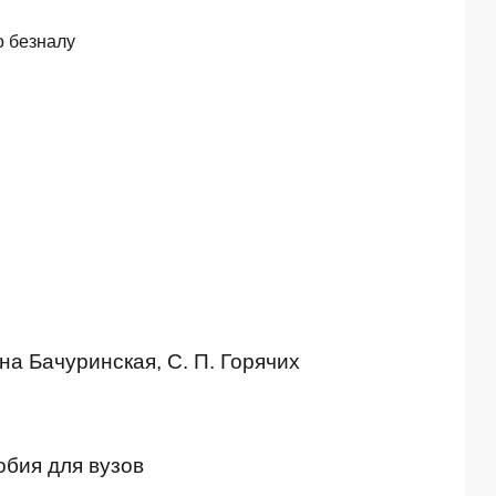
о безналу
а Бачуринская, С. П. Горячих
обия для вузов