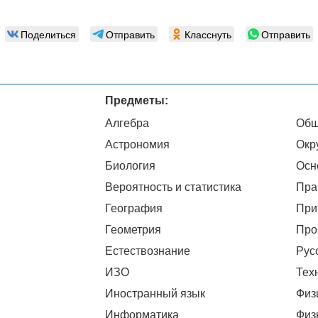
Поделиться
Отправить
Класснуть
Отправить
Предметы:
Алгебра
Общ
Астрономия
Окр
Биология
Осн
Вероятность и статистика
Пра
География
При
Геометрия
Про
Естествознание
Рус
ИЗО
Тех
Иностранный язык
Физ
Информатика
Физ