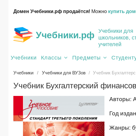
Домен Учебники.рф продаётся!
Можно
купить дом
Учебники для
Учебники.рф
школьников, с
учителей
Учебники
Классы
Предметы
Студент
Учебники
Учебники для ВУЗов
Учебник Бухгалтерс
Учебник Бухгалтерский финансов
Авторы: 
Год издан
Жанры: бу