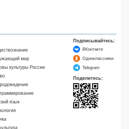
Подписывайтесь:
ВКонтакте
ествознание
Одноклассники
ужающий мир
овы культуры России
Telegram
во
Поделитесь:
родоведение
граммирование
ский язык
нология
ика
культура