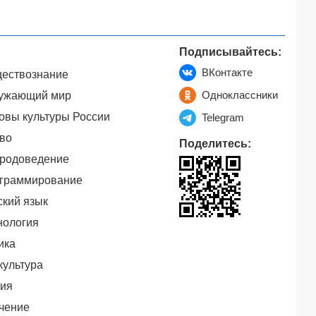
Подписывайтесь:
ВКонтакте
ествознание
Одноклассники
ужающий мир
овы культуры России
Telegram
во
Поделитесь:
родоведение
граммирование
ский язык
нология
ика
культура
ия
чение