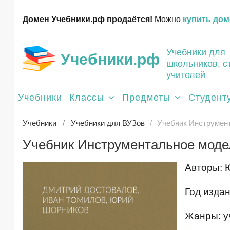
Домен Учебники.рф продаётся!
Можно
купить дом
Учебники для
Учебники.рф
школьников, с
учителей
Учебники
Классы
Предметы
Студент
Учебники
Учебники для ВУЗов
Учебник Инструмен
Учебник Инструментальное моде
Авторы: Ю
Год издан
Жанры: у