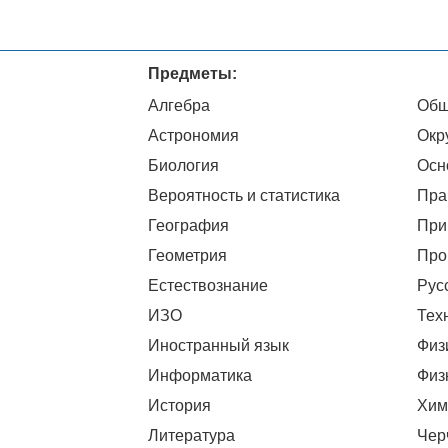
Предметы:
Алгебра
Общ
Астрономия
Окр
Биология
Осн
Вероятность и статистика
Пра
География
При
Геометрия
Про
Естествознание
Рус
ИЗО
Тех
Иностранный язык
Физ
Информатика
Физ
История
Хим
Литература
Чер