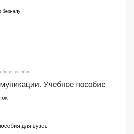
о безналу
чебное пособие
ммуникации. Учебное пособие
нок
пособия для вузов