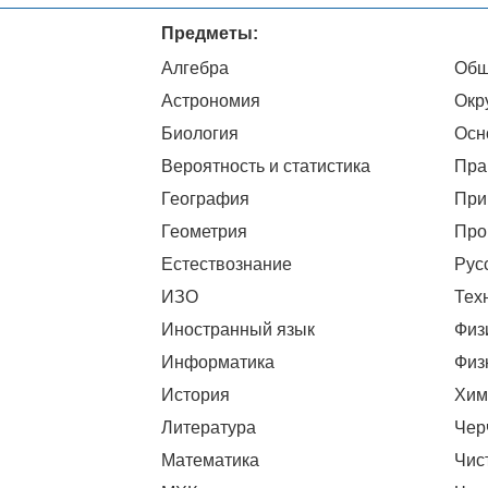
Предметы:
Алгебра
Общ
Астрономия
Окр
Биология
Осн
Вероятность и статистика
Пра
География
При
Геометрия
Про
Естествознание
Рус
ИЗО
Тех
Иностранный язык
Физ
Информатика
Физ
История
Хим
Литература
Чер
Математика
Чис