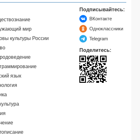
Подписывайтесь:
ВКонтакте
ествознание
Одноклассники
ужающий мир
овы культуры России
Telegram
во
Поделитесь:
родоведение
граммирование
ский язык
нология
ика
культура
ия
чение
тописание