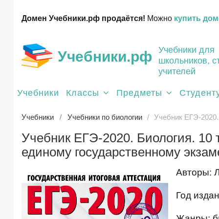
Домен Учебники.рф продаётся!
Можно
купить дом
Учебники для
Учебники.рф
школьников, с
учителей
Учебники
Классы
Предметы
Студент
Учебники
Учебники по биологии
Учебник ЕГЭ-2020.
Учебник ЕГЭ-2020. Биология. 10
единому государственному экзам
Авторы: Л
Год издан
Жанры: б