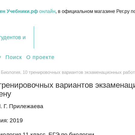
ен Учебники.рф
онлайн
, в официальном магазине Рег.ру п
тудентов и
у
Поиск
О проекте
 Биология. 10 тренировочных вариантов экзаменационных работ
 тренировочных вариантов экзаменаци
ену
. Г. Прилежаева
ия: 2019
иология 11 класс, ЕГЭ по биологии